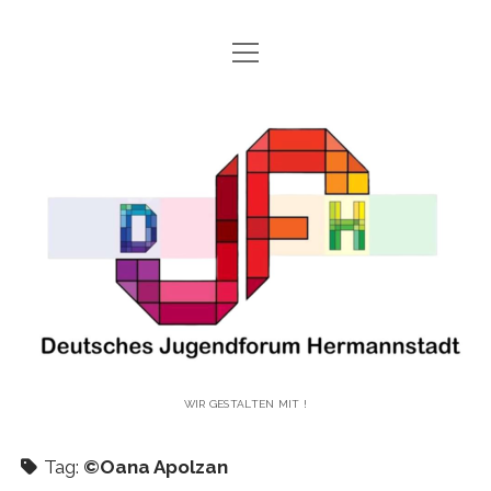
open
HAUPTSEITE
menu
open
ÜBER UNS!
Deutsches
menu
UNSERE GESCHICHTE
UNSERE AKTIVITÄTEN!
Jugendforum
WER SIND WIR?
open
UNSERE PROJEKTE!
menu
Hermannstadt
VOLKSTANZGRUPPE DES JUGENDFORUMS HERMANNSTADT
BLOG
ANMELDUNG DJFH
facebook
instagram
youtube
email-
vimeo
form
WIR GESTALTEN MIT !
Tag:
©Oana Apolzan