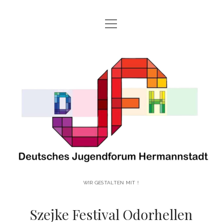
open
HAUPTSEITE
menu
open
ÜBER UNS!
Deutsches
menu
UNSERE GESCHICHTE
UNSERE AKTIVITÄTEN!
Jugendforum
WER SIND WIR?
open
UNSERE PROJEKTE!
menu
Hermannstadt
VOLKSTANZGRUPPE DES JUGENDFORUMS HERMANNSTADT
BLOG
ANMELDUNG DJFH
facebook
instagram
youtube
email-
vimeo
form
WIR GESTALTEN MIT !
Szejke Festival Odorhellen