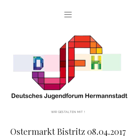
open
HAUPTSEITE
menu
open
ÜBER UNS!
Deutsches
menu
UNSERE GESCHICHTE
UNSERE AKTIVITÄTEN!
Jugendforum
WER SIND WIR?
open
UNSERE PROJEKTE!
menu
Hermannstadt
VOLKSTANZGRUPPE DES JUGENDFORUMS HERMANNSTADT
BLOG
ANMELDUNG DJFH
facebook
instagram
youtube
email-
vimeo
form
WIR GESTALTEN MIT !
Ostermarkt Bistritz 08.04.2017