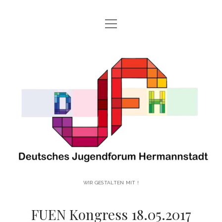
open
HAUPTSEITE
menu
open
ÜBER UNS!
Deutsches
menu
UNSERE GESCHICHTE
UNSERE AKTIVITÄTEN!
Jugendforum
WER SIND WIR?
open
UNSERE PROJEKTE!
menu
Hermannstadt
VOLKSTANZGRUPPE DES JUGENDFORUMS HERMANNSTADT
BLOG
ANMELDUNG DJFH
facebook
instagram
youtube
email-
vimeo
form
WIR GESTALTEN MIT !
FUEN Kongress 18.05.2017